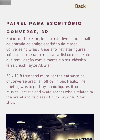
Back
painel para Escritório
converse, SP
Painel de 10 x 3 m
​ , feito a mão-livre, para o hall
de entrada do antigo escritório da marca
Converse no Brasil. A ideia foi retratar figuras
icônicas (do cenário musical, artístico e do skate)
que tem ligação com a marca e o seu clássico
tênis Chuck Taylor All Star.
33 x 10 ft freehand mural for the entrance hall
of Converse brazilian office, in São Paulo
. The
briefing was to portray iconic figures (from
musical, artistic and skate scene) who's related to
the brand and its classic Chuck Taylor All Star
show.